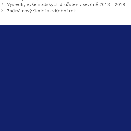
Výsledky vyšehradských družstev v sezóně 2018 – 2019
Začíná nový školní a cvičební rok.