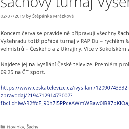
šachový turnaj Vyš
02/07/2019
by
Štěpánka Mrázková
Koncem červa se pravidelně připravují všechny šach
Vyšehradu totiž pořádá turnaj v RAPIDu – rychlém š
velmistrů – Českého a z Ukrajiny. Více v Sokolském z
Najdete jej na ivysílání České televize. Premiéra pr
09:25 na ČT sport.
https://www.ceskatelevize.cz/ivysilani/12090743332
zpravodaj/219471291473007?
fbclid=IwAR2ffcF_90h7l5PPceAWmWBaw0lB87bKlO
Categories
Novinky
,
Šachy