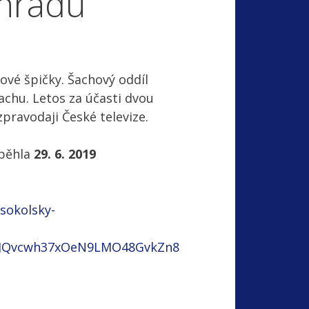
ehradu
ové špičky. Šachový oddíl
achu. Letos za účasti dvou
pravodaji České televize.
oběhla
29. 6. 2019
-sokolsky-
aJQvcwh37xOeN9LMO48GvkZn8