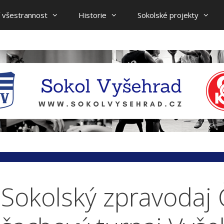
 všestrannost
Historie
Sokolské projekty
Sokolský zpravodaj Č